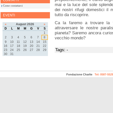
CONTATTI
mai e la luce del sole splend
Come contattarci
dei nostri rifugi domestici i
tutto da riscoprire.
EVENTI
Ca la faremo a trovare la 
«
August 2026
»
attraversare le nostre paral
D
L
M
M
G
V
S
pianeta? Saremo ancora curios
1
2
3
4
5
6
7
8
vecchio mondo?
9
10
11
12
13
14
15
16
17
18
19
20
21
22
Tags: -
23
24
25
26
27
28
29
30
31
Fondazione Charlie
Tel: 0587-552