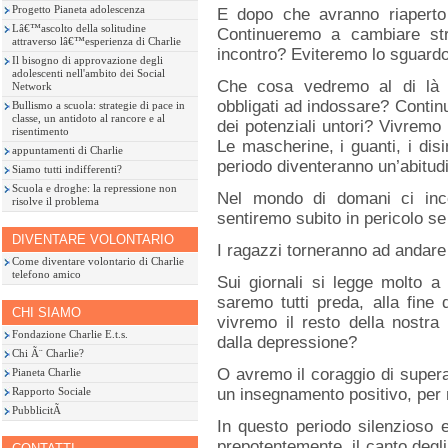
Progetto Pianeta adolescenza
E dopo che avranno riapert
Lâ€™ascolto della solitudine
Continueremo a cambiare st
attraverso lâ€™esperienza di Charlie
incontro? Eviteremo lo sguard
Il bisogno di approvazione degli
adolescenti nell'ambito dei Social
Che cosa vedremo al di là 
Network
obbligati ad indossare? Continu
Bullismo a scuola: strategie di pace in
classe, un antidoto al rancore e al
dei potenziali untori? Vivremo
risentimento
Le mascherine, i guanti, i disi
appuntamenti di Charlie
periodo diventeranno un’abitud
Siamo tutti indifferenti?
Scuola e droghe: la repressione non
Nel mondo di domani ci inc
risolve il problema
sentiremo subito in pericolo s
DIVENTARE VOLONTARIO
I ragazzi torneranno ad andare 
Come diventare volontario di Charlie
telefono amico
Sui giornali si legge molto a p
saremo tutti preda, alla fine
CHI SIAMO
vivremo il resto della nostra 
Fondazione Charlie E.t.s.
dalla depressione?
Chi Ã¨ Charlie?
O avremo il coraggio di supera
Pianeta Charlie
Rapporto Sociale
un insegnamento positivo, per no
PubblicitÃ
In questo periodo silenzioso 
prepotentemente, il canto degli 