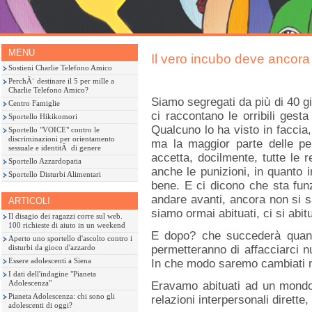
MENU
Il vero incubo deve ancor
Sostieni Charlie Telefono Amico
PerchÃ¨ destinare il 5 per mille a
Charlie Telefono Amico?
Siamo segregati da più di 40 gi
Centro Famiglie
ci raccontano le orribili gesta
Sportello Hikikomori
Qualcuno lo ha visto in faccia,
Sportello "VOICE" contro le
discriminazioni per orientamento
ma la maggior parte delle pe
sessuale e identitÃ di genere
accetta, docilmente, tutte le res
Sportello Azzardopatia
anche le punizioni, in quanto 
Sportello Disturbi Alimentari
bene. E ci dicono che sta funz
andare avanti, ancora non si s
ARTICOLI
siamo ormai abituati, ci si abitu
Il disagio dei ragazzi corre sul web.
100 richieste di aiuto in un weekend
E dopo? che succederà quando
Aperto uno sportello d'ascolto contro i
disturbi da gioco d'azzardo
permetteranno di affacciarci
Essere adolescenti a Siena
In che modo saremo cambiati 
I dati dell'indagine "Pianeta
Adolescenza"
Eravamo abituati ad un mondo
Pianeta Adolescenza: chi sono gli
relazioni interpersonali dirette,
adolescenti di oggi?