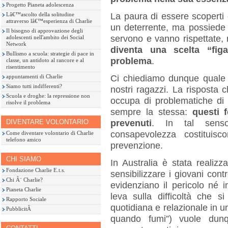
Progetto Pianeta adolescenza
La paura di essere scoperti 
Lâ€™ascolto della solitudine
attraverso lâ€™esperienza di Charlie
un deterrente, ma possiede u
Il bisogno di approvazione degli
servono e vanno rispettate
adolescenti nell'ambito dei Social
Network
diventa una scelta “figa
Bullismo a scuola: strategie di pace in
problema
.
classe, un antidoto al rancore e al
risentimento
Ci chiediamo dunque quale s
appuntamenti di Charlie
Siamo tutti indifferenti?
nostri ragazzi. La risposta 
Scuola e droghe: la repressione non
occupa di problematiche di
risolve il problema
sempre la stessa:
questi 
prevenuti
. In tal senso,
DIVENTARE VOLONTARIO
consapevolezza costituis
Come diventare volontario di Charlie
telefono amico
prevenzione.
CHI SIAMO
In Australia è stata realizz
Fondazione Charlie E.t.s.
sensibilizzare i giovani con
Chi Ã¨ Charlie?
evidenziano il pericolo né 
Pianeta Charlie
leva sulla difficoltà che si
Rapporto Sociale
quotidiana e relazionale in u
PubblicitÃ
quando fumi”) vuole dunqu