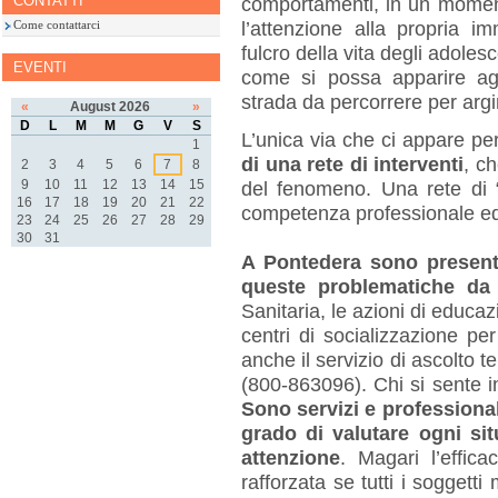
CONTATTI
comportamenti, in un moment
l’attenzione alla propria i
Come contattarci
fulcro della vita degli adolesc
EVENTI
come si possa apparire agl
strada da percorrere per arg
«
August 2026
»
D
L
M
M
G
V
S
L’unica via che ci appare pe
1
di una rete di interventi
, c
2
3
4
5
6
7
8
9
10
11
12
13
14
15
del fenomeno. Una rete di “
16
17
18
19
20
21
22
competenza professionale ed 
23
24
25
26
27
28
29
30
31
A Pontedera sono present
queste problematiche da
Sanitaria, le azioni di
educazi
centri di socializzazione per
anche il servizio di ascolto t
(800-863096).
Chi si sente i
Sono
servizi e professiona
grado di valutare ogni si
attenzione
.
Magari
l’effica
rafforzata se
tutti
i soggetti