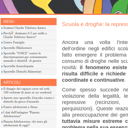
MENU
Scuola e droghe: la repres
Sostieni Charlie Telefono Amico
PerchÃ¨ destinare il 5 per mille a
Charlie Telefono Amico?
Ancora una volta l’inte
Centro Famiglie
dell’ordine negli edifici sco
Sportello Hikikomori
Sportello "VOICE" contro le
fatto emergere il problema
discriminazioni per orientamento
consumo di droghe nelle scu
sessuale e identitÃ di genere
Sportello Azzardopatia
novità:
il fenomeno esist
Sportello Disturbi Alimentari
risulta difficile e richied
coordinate e continuative
.
ARTICOLI
Come spesso succede ne
Il disagio dei ragazzi corre sul web.
100 richieste di aiuto in un weekend
violazione della legalità,
Aperto uno sportello d'ascolto contro i
repressive (recinzioni, 
disturbi da gioco d'azzardo
Essere adolescenti a Siena
perquisizioni). Queste reazi
I dati dell'indagine "Pianeta
alla preoccupazione dei geni
Adolescenza"
tuttavia misure estreme 
Pianeta Adolescenza: chi sono gli
adolescenti di oggi?
problema nella sua essenz