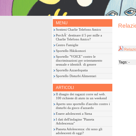
MENU
Relazi
Sostieni Charlie Telefono Amico
PerchÃ¨ destinare il 5 per mille a
Charlie Telefono Amico?
Centro Famiglie
Relazi
Sportello Hikikomori
Sportello "VOICE" contro le
discriminazioni per orientamento
Tags: -
sessuale e identitÃ di genere
Sportello Azzardopatia
Sportello Disturbi Alimentari
ARTICOLI
Il disagio dei ragazzi corre sul web.
100 richieste di aiuto in un weekend
Aperto uno sportello d'ascolto contro i
disturbi da gioco d'azzardo
Essere adolescenti a Siena
I dati dell'indagine "Pianeta
Adolescenza"
Pianeta Adolescenza: chi sono gli
adolescenti di oggi?