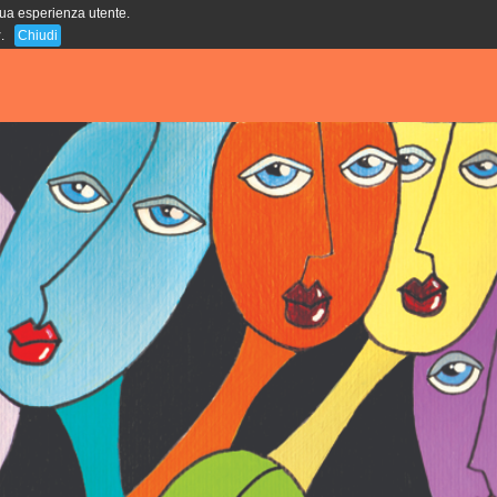
 tua esperienza utente.
A
A
A
y
.
Chiudi