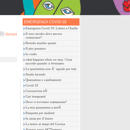
EMERGENZA COVID-19
Emergenza Covid 19: Lettere a Charlie
Il vero incubo deve ancora
Stampa
cominciare?
Periodo insolito questo
Il mio pensiero
Io credo
what happens when we stop / Cosa
succede quando ci fermiamo
La quarantena non Ã¨ uguale per tutti
Strada facendo
Quarantene e cambiamenti
Covid 19
Coronavirus tiÃ¨
Cari insegnanti
Dove ci troviamo esattamente?
La mia quarantena a metÃ
Pasquetta per studenti
In ansia per il futuro
La metro ai tempi del Corona
Viaggio verso lâ€™esterno