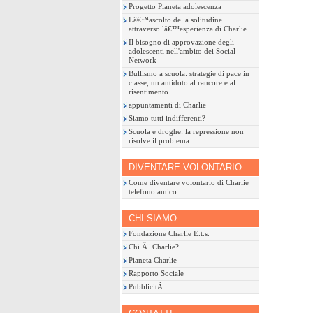
Progetto Pianeta adolescenza
Lâ€™ascolto della solitudine
attraverso lâ€™esperienza di Charlie
Il bisogno di approvazione degli
adolescenti nell'ambito dei Social
Network
Bullismo a scuola: strategie di pace in
classe, un antidoto al rancore e al
risentimento
appuntamenti di Charlie
Siamo tutti indifferenti?
Scuola e droghe: la repressione non
risolve il problema
DIVENTARE VOLONTARIO
Come diventare volontario di Charlie
telefono amico
CHI SIAMO
Fondazione Charlie E.t.s.
Chi Ã¨ Charlie?
Pianeta Charlie
Rapporto Sociale
PubblicitÃ