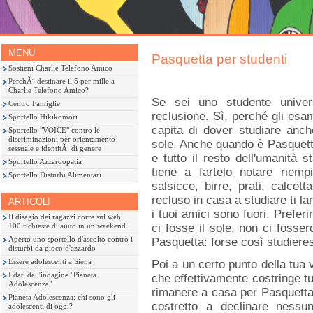
MENU
Pasquetta per studenti
Sostieni Charlie Telefono Amico
PerchÃ¨ destinare il 5 per mille a
Charlie Telefono Amico?
Se sei uno studente univers
Centro Famiglie
reclusione. Sì, perché gli esam
Sportello Hikikomori
capita di dover studiare anc
Sportello "VOICE" contro le
discriminazioni per orientamento
sole. Anche quando è Pasquett
sessuale e identitÃ di genere
e tutto il resto dell'umanità 
Sportello Azzardopatia
tiene a fartelo notare riem
Sportello Disturbi Alimentari
salsicce, birre, prati, calcet
recluso in casa a studiare ti la
ARTICOLI
i tuoi amici sono fuori. Prefer
Il disagio dei ragazzi corre sul web.
100 richieste di aiuto in un weekend
ci fosse il sole, non ci fosser
Aperto uno sportello d'ascolto contro i
Pasquetta: forse così studieres
disturbi da gioco d'azzardo
Essere adolescenti a Siena
Poi a un certo punto della tua 
I dati dell'indagine "Pianeta
che effettivamente costringe tu
Adolescenza"
rimanere a casa per Pasquetta
Pianeta Adolescenza: chi sono gli
costretto a declinare nessun
adolescenti di oggi?