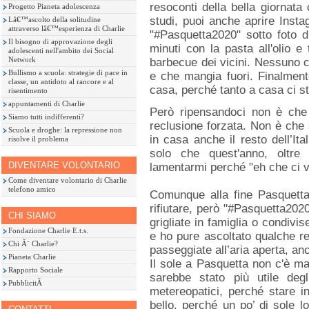
resoconti della bella giornata
Progetto Pianeta adolescenza
studi, puoi anche aprire Inst
Lâ€™ascolto della solitudine
attraverso lâ€™esperienza di Charlie
"#Pasquetta2020" sotto foto d
Il bisogno di approvazione degli
minuti con la pasta all'olio e
adolescenti nell'ambito dei Social
Network
barbecue dei vicini. Nessuno c
Bullismo a scuola: strategie di pace in
e che mangia fuori. Finalment
classe, un antidoto al rancore e al
casa, perché tanto a casa ci s
risentimento
appuntamenti di Charlie
Però ripensandoci non è che 
Siamo tutti indifferenti?
reclusione forzata. Non è che 
Scuola e droghe: la repressione non
in casa anche il resto dell’It
risolve il problema
solo che quest'anno, oltr
DIVENTARE VOLONTARIO
lamentarmi perché "eh che ci vu
Come diventare volontario di Charlie
telefono amico
Comunque alla fine Pasquetta 
rifiutare, però "#Pasquetta2020
CHI SIAMO
grigliate in famiglia o condivi
Fondazione Charlie E.t.s.
e ho pure ascoltato qualche re
Chi Ã¨ Charlie?
passeggiate all’aria aperta, an
Pianeta Charlie
Il sole a Pasquetta non c'è mai
Rapporto Sociale
sarebbe stato più utile deg
PubblicitÃ
metereopatici, perché stare 
bello, perché un po’ di sole 