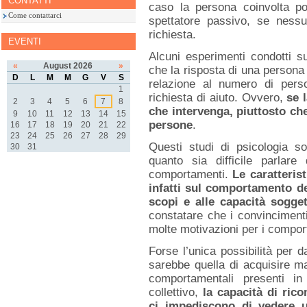
CONTATTI
caso la persona coinvolta pot
Come contattarci
spettatore passivo, se nessun
richiesta.
EVENTI
Alcuni esperimenti condotti s
«
August 2026
»
che la risposta di una persona n
D
L
M
M
G
V
S
relazione al numero di pers
1
richiesta di aiuto. Ovvero,
se 
2
3
4
5
6
7
8
che intervenga, piuttosto ch
9
10
11
12
13
14
15
persone
.
16
17
18
19
20
21
22
23
24
25
26
27
28
29
Questi studi di psicologia so
30
31
quanto sia difficile parlare 
comportamenti.
Le caratteris
infatti sul comportamento de
scopi e alle capacità sogget
constatare che i convincimenti
molte motivazioni per i compo
Forse l’unica possibilità per d
sarebbe quella di acquisire 
comportamentali presenti i
collettivo,
la capacità di ric
ci impediscono di vedere u