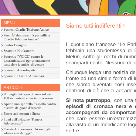
MENU
Siamo tutti indifferenti?
Sostieni Charlie Telefono Amico
PerchÃ¨ destinare il 5 per mille a
Charlie Telefono Amico?
Il quotidiano francese “Le Pari
Centro Famiglie
febbraio una studentessa di 2
Sportello Hikikomori
Melun, sotto gli occhi di num
Sportello "VOICE" contro le
discriminazioni per orientamento
scompartimento. Nessuno di lor
sessuale e identitÃ di genere
Sportello Azzardopatia
Chiunque legga una notizia del
Sportello Disturbi Alimentari
fronte ad una simile forma di i
che siamo diventati così inse
ARTICOLI
confronti di ciò che ci accade 
Il disagio dei ragazzi corre sul web.
100 richieste di aiuto in un weekend
Si nota purtroppo
, con una
Aperto uno sportello d'ascolto contro i
episodi di cronaca nera e 
disturbi da gioco d'azzardo
accompagnati da comportamen
Essere adolescenti a Siena
che pare essere un’estremizza
I dati dell'indagine "Pianeta
Adolescenza"
alla vista di un mendicante log
Pianeta Adolescenza: chi sono gli
soffre.
adolescenti di oggi?