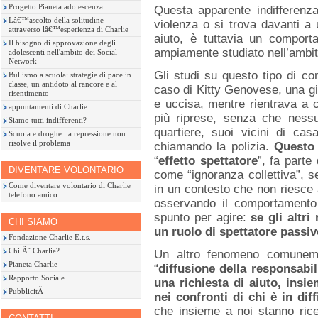
Progetto Pianeta adolescenza
Questa apparente indifferenza
Lâ€™ascolto della solitudine
violenza o si trova davanti 
attraverso lâ€™esperienza di Charlie
aiuto, è tuttavia un comport
Il bisogno di approvazione degli
ampiamente studiato nell’ambit
adolescenti nell'ambito dei Social
Network
Gli studi su questo tipo di c
Bullismo a scuola: strategie di pace in
classe, un antidoto al rancore e al
caso di Kitty Genovese, una g
risentimento
e uccisa, mentre rientrava a 
appuntamenti di Charlie
più riprese, senza che nessu
Siamo tutti indifferenti?
quartiere, suoi vicini di ca
Scuola e droghe: la repressione non
risolve il problema
chiamando la polizia.
Questo
“
effetto spettatore
”, fa part
DIVENTARE VOLONTARIO
come “ignoranza collettiva”, s
Come diventare volontario di Charlie
in un contesto che non riesce
telefono amico
osservando il comportamento d
spunto per agire:
se gli altr
CHI SIAMO
un ruolo di spettatore passi
Fondazione Charlie E.t.s.
Chi Ã¨ Charlie?
Un altro fenomeno comunement
Pianeta Charlie
“
diffusione della responsabil
Rapporto Sociale
una richiesta di aiuto, insi
PubblicitÃ
nei confronti di chi è in diff
che insieme a noi stanno ric