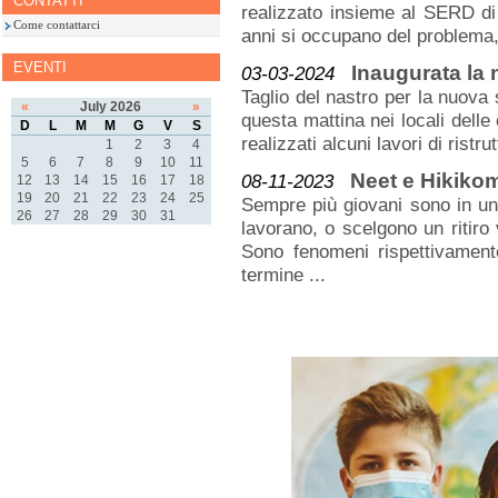
CONTATTI
realizzato insieme al SERD di
Come contattarci
anni si occupano del problema
EVENTI
Inaugurata la
03-03-2024
Taglio del nastro per la nuova
«
July 2026
»
questa mattina nei locali delle
D
L
M
M
G
V
S
realizzati alcuni lavori di rist
1
2
3
4
5
6
7
8
9
10
11
Neet e Hikikomo
08-11-2023
12
13
14
15
16
17
18
19
20
21
22
23
24
25
Sempre più giovani sono in un
26
27
28
29
30
31
lavorano, o scelgono un ritiro 
Sono fenomeni rispettivament
termine ...