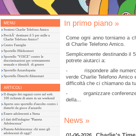
In primo piano »
MENU
Sostieni Charlie Telefono Amico
PerchÃ¨ destinare il 5 per mille a
Come ogni anno torniamo a chie
Charlie Telefono Amico?
di Charlie Telefono Amico.
Centro Famiglie
Sportello Hikikomori
Semplicemente destinando il 5 
Sportello "VOICE" contro le
potrete aiutarci a:
discriminazioni per orientamento
sessuale e identitÃ di genere
- rispondere alle numerose 
Sportello Azzardopatia
verde Charlie Telefono Amico e
Sportello Disturbi Alimentari
difficoltà che ci chiamano da tut
ARTICOLI
- organizzare conferenze di 
Il disagio dei ragazzi corre sul web.
100 richieste di aiuto in un weekend
della...
Aperto uno sportello d'ascolto contro i
disturbi da gioco d'azzardo
Essere adolescenti a Siena
News »
I dati dell'indagine "Pianeta
Adolescenza"
Pianeta Adolescenza: chi sono gli
adolescenti di oggi?
Charlie's Time
01-06-2026