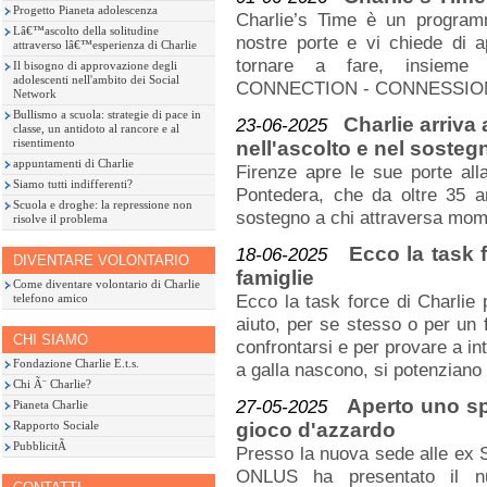
Progetto Pianeta adolescenza
Charlie’s Time è un programm
Lâ€™ascolto della solitudine
nostre porte e vi chiede di a
attraverso lâ€™esperienza di Charlie
tornare a fare, insieme 
Il bisogno di approvazione degli
adolescenti nell'ambito dei Social
CONNECTION - CONNESSION
Network
Bullismo a scuola: strategie di pace in
Charlie arriva 
23-06-2025
classe, un antidoto al rancore e al
risentimento
nell'ascolto e nel sostegn
appuntamenti di Charlie
Firenze apre le sue porte all
Siamo tutti indifferenti?
Pontedera, che da oltre 35 an
Scuola e droghe: la repressione non
sostegno a chi attraversa momen
risolve il problema
Ecco la task f
18-06-2025
DIVENTARE VOLONTARIO
famiglie
Come diventare volontario di Charlie
Ecco la task force di Charlie 
telefono amico
aiuto, per se stesso o per un 
CHI SIAMO
confrontarsi e per provare a i
Fondazione Charlie E.t.s.
a galla nascono, si potenziano
Chi Ã¨ Charlie?
Aperto uno spo
27-05-2025
Pianeta Charlie
Rapporto Sociale
gioco d'azzardo
PubblicitÃ
Presso la nuova sede alle ex S
ONLUS ha presentato il nuo